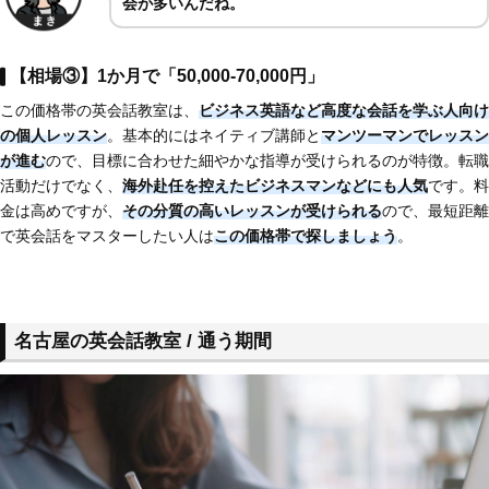
会が多いんだね。
【相場③】1か月で「50,000-70,000円」
この価格帯の英会話教室は、
ビジネス英語など高度な会話を学ぶ人向け
の個人レッスン
。基本的にはネイティブ講師と
マンツーマンでレッスン
が進む
ので、目標に合わせた細やかな指導が受けられるのが特徴。転職
活動だけでなく、
海外赴任を控えたビジネスマンなどにも人気
です。料
金は高めですが、
その分質の高いレッスンが受けられる
ので、最短距離
で英会話をマスターしたい人は
この価格帯で探しましょう
。
名古屋の英会話教室 / 通う期間