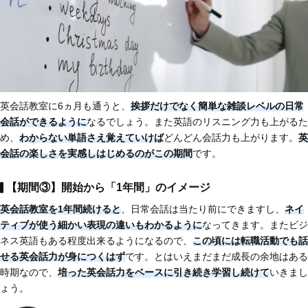
英会話教室に6ヵ月も通うと、
挨拶だけでなく簡単な雑談レベルの日常
会話ができるように
なるでしょう。また英語のリスニング力も上がるた
め、
わからない単語さえ覚えていけば
どんどん会話力も上がります。
英
会話の楽しさを実感しはじめるのがこの期間
です。
【期間③】開始から「1年間」のイメージ
英会話教室を1年間続けると
、日常会話は当たり前にできますし、
ネイ
ティブが使う細かい表現の違いもわかるように
なってきます。またビジ
ネス英語もある程度出来るようになるので、
この頃には転職活動でも話
せる英会話力が身につくはず
です。とはいえまだまだ成長の余地はある
時期なので、
培った英会話力をベースに引き続き学習し続けて
いきまし
ょう。