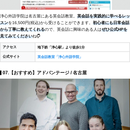
浄心外語学院は名古屋にある英会話教室。
英会話を実践的に学べるレッ
スン
を16,500円(税込)から受けることができます。
初心者にも日常会話
から丁寧に教えてくれる
ので、英会話に興味のある人は
ぜひ公式HPを
見てみてください
ね
アクセス
地下鉄「浄心駅」より徒歩1分
公式サイト
英会話教室「浄心外語学院」
07.【おすすめ】アドバンテージ / 名古屋