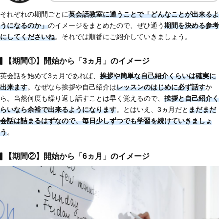
それぞれの期間ごとに
英会話教室に通うことで「どんなことが出来るよ
うになるのか」
のイメージをまとめたので、ぜひ通う
期間を決める参考
にしてくださいね
。それでは順番にご紹介していきましょう。
【期間①】開始から「3ヵ月」のイメージ
英会話を始めて3ヵ月であれば、
挨拶や簡単な自己紹介くらいは確実に
出来ます
。なぜなら挨拶や自己紹介は
レッスンのはじめに必ず話す
か
ら。当然何度も繰り返し話すことは早く覚えるので、
挨拶と自己紹介く
らいなら余裕で出来るようになります
。とはいえ、3ヵ月だと
まだまだ
会話は詰まるはずなので、毎日少しずつでも学習を続けていきましょ
う
。
【期間②】開始から「6ヵ月」のイメージ