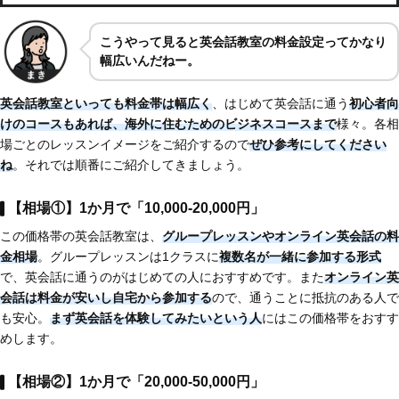
こうやって見ると英会話教室の料金設定ってかなり
幅広いんだねー。
英会話教室といっても料金帯は幅広く
、はじめて英会話に通う
初心者向
けのコースもあれば、海外に住むためのビジネスコースまで
様々。各相
場ごとのレッスンイメージをご紹介するので
ぜひ参考にしてください
ね
。それでは順番にご紹介してきましょう。
【相場①】1か月で「10,000-20,000円」
この価格帯の英会話教室は、
グループレッスンやオンライン英会話の料
金相場
。グループレッスンは1クラスに
複数名が一緒に参加する形式
で、英会話に通うのがはじめての人におすすめです。また
オンライン英
会話は料金が安いし自宅から参加する
ので、通うことに抵抗のある人で
も安心。
まず英会話を体験してみたいという人
にはこの価格帯をおすす
めします。
【相場②】1か月で「20,000-50,000円」