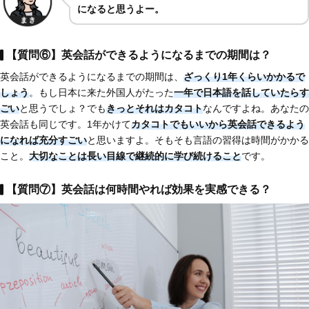
になると思うよー。
【質問⑥】英会話ができるようになるまでの期間は？
英会話ができるようになるまでの期間は、
ざっくり1年くらいかかるで
しょう
。もし日本に来た外国人がたった
一年で日本語を話していたらす
ごい
と思うでしょ？でも
きっとそれはカタコト
なんですよね。あなたの
英会話も同じです。1年かけて
カタコトでもいいから英会話できるよう
になれば充分すごい
と思いますよ。そもそも言語の習得は時間がかかる
こと。
大切なことは長い目線で継続的に学び続けること
です。
【質問⑦】英会話は何時間やれば効果を実感できる？