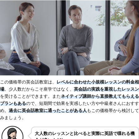
この価格帯の英会話教室は、
レベルに合わせた小規模レッスンの料金相
場
。少人数だからこそ座学ではなく、
英会話の実践を重視したレッスン
を受けることができます。また
ネイティブ講師から直接教えてもらえる
プランもある
ので、短期間で効果を実感したい方や中級者さんにおすす
め。
過去に英会話教室に通ったことがある人
もこの価格帯から検討して
みましょう。
大人数のレッスンと比べると実際に英語で喋れる機