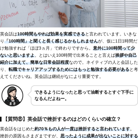
英会話は
100時間もやれば効果を実感できる
と言われています。いきな
り
「100時間」と聞くと長く感じるかもしれません
が、仮に1日1時間だ
け勉強すれば「ほぼ3ヵ月」で終わりですから。
意外に100時間って少
ないと思いますよ
。とはいえ100時間で出来ることと言えば
挨拶や自己
紹介に加えて、簡単な日常会話程度
なので。ネイティブの人と会話した
り、
転職でキャリアアップするためにはもっと勉強する必要がある
と考
えてくださいね。英会話は継続がなにより重要です。
できるようになったと思って油断するとすぐ下手に
なるんだよねー。
【質問⑧】英会話で挫折するのはどのくらいの確立？
英会話をはじめた
約70％もの人が一度は挫折すると言われています
。
挫折の原因もさまざまですが、
思ったように成果が出ないことに対する