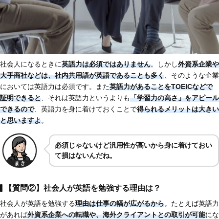
社会人になるときに
英語力は必須ではありません
。しかし
外資系企業や
大手商社などは、社内共用語が英語であることも多く
、そのような企業
においては英語力は必須です。また
英語力があることをTOEICなどで
証明できると
、それは英語力というよりも
「学習力の高さ」をアピール
できるので
、英語力を身に着けておくことで
得られるメリットは大きい
と思いますよ
。
必須じゃないけど汎用性が高いから身に着けておい
て損はないんだね。
【質問②】社会人が英語を勉強する理由は？
社会人が英語を勉強する
理由は仕事の幅が広がるから
。たとえば英語力
があれば
外資系企業への転職や、海外クライアントとの取引が可能
にな