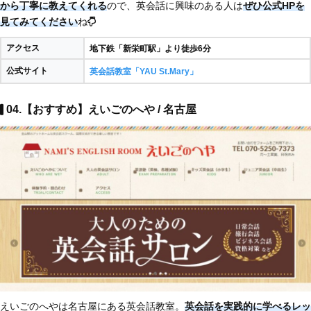
から丁寧に教えてくれる
ので、英会話に興味のある人は
ぜひ公式HPを
見てみてください
ね
アクセス
地下鉄「新栄町駅」より徒歩6分
公式サイト
英会話教室「YAU St.Mary」
04.【おすすめ】えいごのへや / 名古屋
えいごのへやは名古屋にある英会話教室。
英会話を実践的に学べるレッ