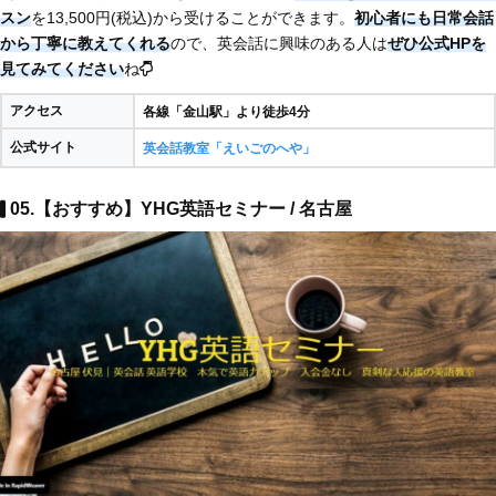
スン
を13,500円(税込)から受けることができます。
初心者にも日常会話
から丁寧に教えてくれる
ので、英会話に興味のある人は
ぜひ公式HPを
見てみてください
ね
アクセス
各線「金山駅」より徒歩4分
公式サイト
英会話教室「えいごのへや」
05.【おすすめ】YHG英語セミナー / 名古屋