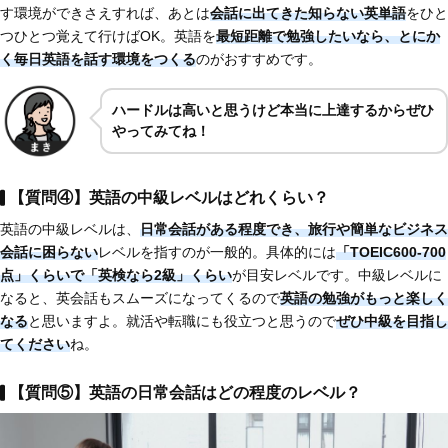
す環境ができさえすれば、あとは
会話に出てきた知らない英単語
をひと
つひとつ覚えて行けばOK。英語を
最短距離で勉強したいなら、とにか
く毎日英語を話す環境をつくる
のがおすすめです。
ハードルは高いと思うけど本当に上達するからぜひ
やってみてね！
【質問④】英語の中級レベルはどれくらい？
英語の中級レベルは、
日常会話がある程度でき、旅行や簡単なビジネス
会話に困らない
レベルを指すのが一般的。具体的には
「TOEIC600-700
点」くらいで「英検なら2級」くらい
が目安レベルです。中級レベルに
なると、英会話もスムーズになってくるので
英語の勉強がもっと楽しく
なる
と思いますよ。就活や転職にも役立つと思うので
ぜひ中級を目指し
てください
ね。
【質問⑤】英語の日常会話はどの程度のレベル？