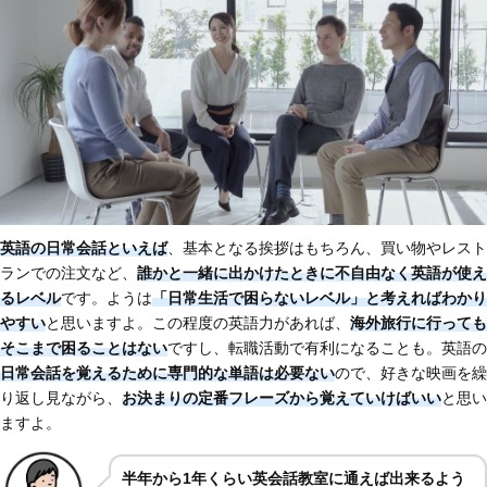
英語の日常会話といえば
、基本となる挨拶はもちろん、買い物やレスト
ランでの注文など、
誰かと一緒に出かけたときに不自由なく英語が使え
るレベル
です。ようは
「日常生活で困らないレベル」と考えればわかり
やすい
と思いますよ。この程度の英語力があれば、
海外旅行に行っても
そこまで困ることはない
ですし、転職活動で有利になることも。英語の
日常会話を覚えるために専門的な単語は必要ない
ので、好きな映画を繰
り返し見ながら、
お決まりの定番フレーズから覚えていけばいい
と思い
ますよ。
半年から1年くらい英会話教室に通えば出来るよう