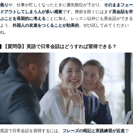
焦り
や、仕事が忙しくなったときに優先順位が下がり、
そのままフェー
ドアウトしてしまう人が多い感覚
です。挫折を防ぐにはまず
英会話を学
ぶことを長期的に考える
ことに加え、レッスン以外にも英会話ができる
よう、
外国人の友達をつくることが効果的
。ぜひ試してみてください
ね。
【質問⑨】英語で日常会話はどうすれば習得できる？
英語で日常会話を習得するには、
フレーズの暗記と実践練習が近道
で