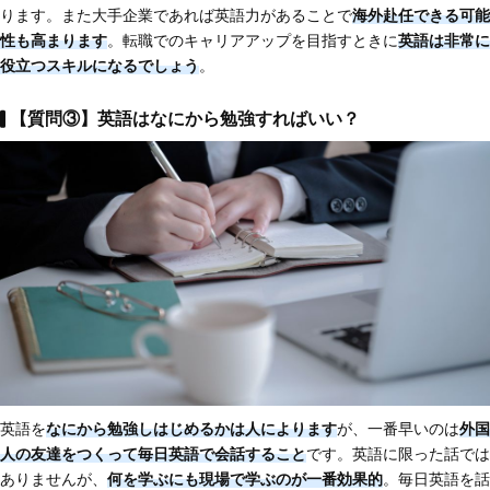
ります。また大手企業であれば英語力があることで
海外赴任できる可能
性も高まります
。転職でのキャリアアップを目指すときに
英語は非常に
役立つスキルになるでしょう
。
【質問③】英語はなにから勉強すればいい？
英語を
なにから勉強しはじめるかは人によります
が、一番早いのは
外国
人の友達をつくって毎日英語で会話すること
です。英語に限った話では
ありませんが、
何を学ぶにも現場で学ぶのが一番効果的
。毎日英語を話