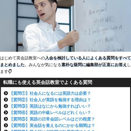
はじめて英会話教室への
入会を検討している人によくある質問をすべて
まとめました
。みんなが気になる
素朴な疑問に編集部が正直にお答え
し
ます
転職にも使える英会話教室でよくある質問
【質問①】社会人になるには英語力は必要？
【質問②】社会人が英語を勉強する理由は？
【質問③】英語はなにから勉強すればいい？
【質問④】英語の中級レベルはどれくらい？
【質問⑤】英語の日常会話レベルはどの程度？
【質問⑥】英会話を覚えるのにかかる期間は？