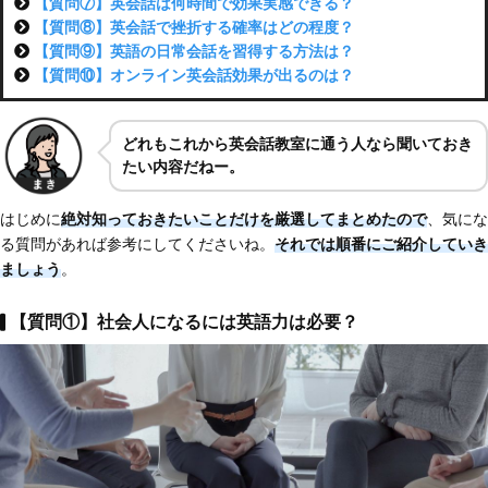
【質問⑦】英会話は何時間で効果実感できる？
【質問⑧】英会話で挫折する確率はどの程度？
【質問⑨】英語の日常会話を習得する方法は？
【質問⑩】オンライン英会話効果が出るのは？
どれもこれから英会話教室に通う人なら聞いておき
たい内容だねー。
はじめに
絶対知っておきたいことだけを厳選してまとめたので
、気にな
る質問があれば参考にしてくださいね。
それでは順番にご紹介していき
ましょう
。
【質問①】社会人になるには英語力は必要？