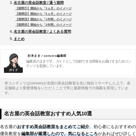
名古屋の英会話教室 / 通う期間
【期間①】開始から「3ヵ月」のイメージ
【期間②】開始から「6ヵ月」のイメージ
【期間③】開始から「1年間」のイメージ
【期間④】開始から「2年間」のイメージ
名古屋の英会話教室 / よくある質問
まとめ
杉本まき / convers編集部
編集長のまきです。ガイドとして信頼できる情報をお届けするためコン
テンツを監修しています。
本コンテンツはconversが全国の英会話教室を先に独自リサーチした上で、各
店舗様より変更情報をいただくことで常に最新情報での掲載を実現していま
す。
名古屋の英会話教室おすすめ人気10選
名古屋の
おすすめ英会話教室をまとめてご紹介
。初心者にもおすすめの
優良教室を
編集部が厳選したので、気になるところ
があればぜひ詳しく