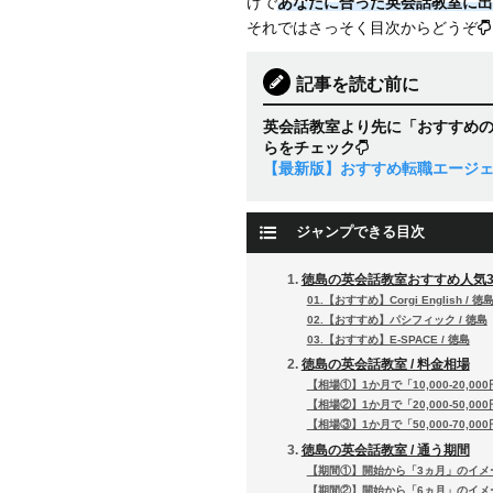
けで
あなたに合った英会話教室に出
それではさっそく目次からどうぞ
記事を読む前に
英会話教室より先に「おすすめ
らをチェック
【最新版】おすすめ転職エージ
ジャンプできる目次
徳島の英会話教室おすすめ人気
01.【おすすめ】Corgi English / 徳
02.【おすすめ】パシフィック / 徳島
03.【おすすめ】E-SPACE / 徳島
徳島の英会話教室 / 料金相場
【相場①】1か月で「10,000-20,00
【相場②】1か月で「20,000-50,00
【相場③】1か月で「50,000-70,00
徳島の英会話教室 / 通う期間
【期間①】開始から「3ヵ月」のイメ
【期間②】開始から「6ヵ月」のイメ