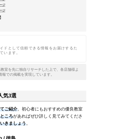
ージ
ージ
問
イドとして信頼できる情報をお届けするた
ています。
会話教室を先に独自リサーチした上で、各店舗様よ
情報での掲載を実現しています。
人気3選
てご紹介
。初心者にもおすすめの優良教室
ところ
があればぜひ詳しく見てみてくださ
いきましょう
。
h / 徳島