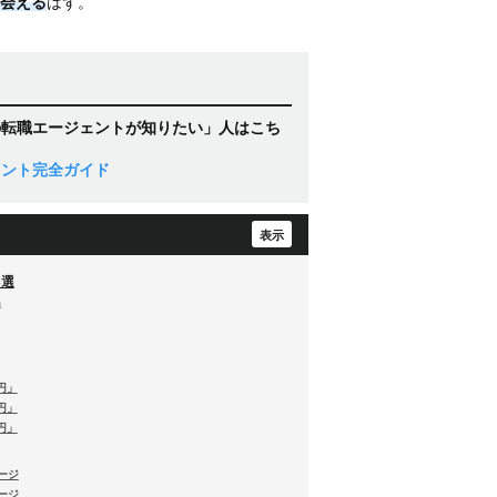
会える
はず。
の転職エージェントが知りたい」人はこち
ェント完全ガイド
3選
島
0円」
0円」
0円」
ージ
ージ