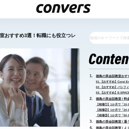
教室おすすめ3選！転職にも役立つレ
徳島の英会話教室おす
01.【おすすめ】Corgi Eng
02.【おすすめ】パシフィ
03.【おすすめ】E-SPACE
徳島の英会話教室 / 料
【相場①】1か月で「10,00
【相場②】1か月で「20,00
【相場③】1か月で「50,00
徳島の英会話教室 / 通
徳島の英会話教室 / 