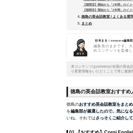
【期間③】開始から「1年間」のイメ
【期間④】開始から「2年間」のイメ
徳島の英会話教室 / よくある質
まとめ
杉本まき / convers編集部
編集長のまきです。ガ
めコンテンツを監修し
本コンテンツはconversが全国の英
り変更情報をいただくことで常に最新
徳島の英会話教室おすすめ
徳島の
おすすめ英会話教室をまとめ
を
編集部が厳選したので、気になる
いね。それでは
さっそくご紹介して
01.【おすすめ】Corgi Englis