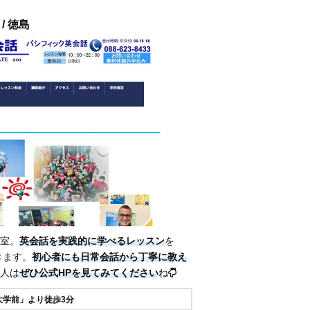
/ 徳島
室。
英会話を実践的に学べるレッスン
を
きます。
初心者にも日常会話から丁寧に教え
人は
ぜひ公式HPを見てみてください
ね
大学前」より徒歩3分