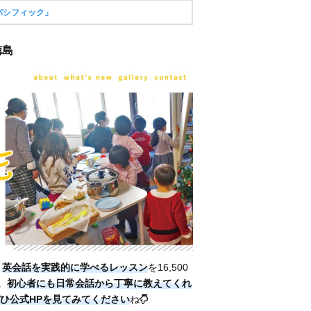
パシフィック」
徳島
。
英会話を実践的に学べるレッスン
を16,500
。
初心者にも日常会話から丁寧に教えてくれ
ひ公式HPを見てみてください
ね