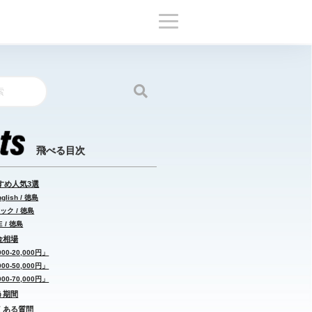
すめ人気3選
lish / 徳島
ック / 徳島
 / 徳島
金相場
0-20,000円」
0-50,000円」
0-70,000円」
う期間
よくある質問