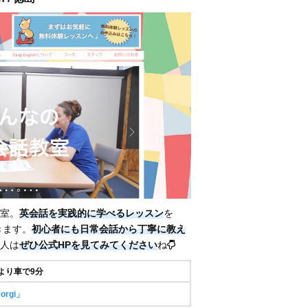
教室。
英会話を実践的に学べるレッスン
を
きます。
初心者にも日常会話から丁寧に教え
人は
ぜひ公式HPを見てみてください
ね
より車で9分
rgi」