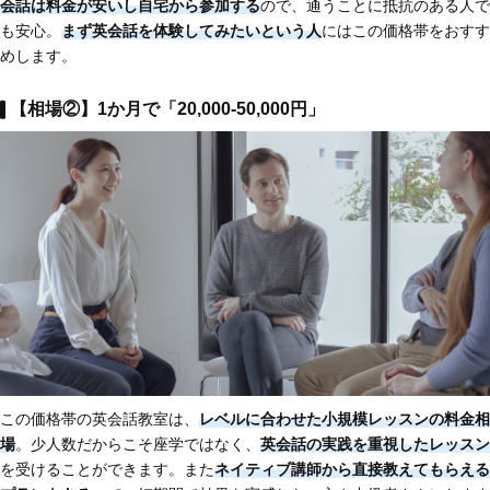
会話は料金が安いし自宅から参加する
ので、通うことに抵抗のある人で
も安心。
まず英会話を体験してみたいという人
にはこの価格帯をおすす
めします。
【相場②】1か月で「20,000-50,000円」
この価格帯の英会話教室は、
レベルに合わせた小規模レッスンの料金相
場
。少人数だからこそ座学ではなく、
英会話の実践を重視したレッスン
を受けることができます。また
ネイティブ講師から直接教えてもらえる