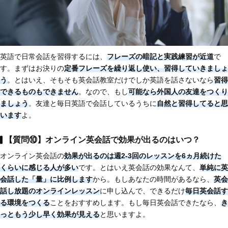
英語で日常会話を習得するには、
フレーズの暗記と実践練習が近道
で
す。まずはお決りの
定番フレーズを繰り返し使い、習得していきましょ
う
。とはいえ、そもそも英会話教室だけでしか英語を話さないなら
習得
できるものもできません
。なので、もし
可能なら外国人の友達をつくり
ましょう
。友達と毎日英語で会話しているうちに
自然と習得してると思
います
よ。
【質問⑩】オンライン英会話で効果が出るのはいつ？
オンライン英会話の
効果が出るのは週2-3回のレッスンを6ヵ月続けた
くらいに感じる人が多い
です。とはいえ英会話の効果なんて、
単純に英
会話した「量」に比例します
から。もしあなたの時間があるなら、
英会
話し放題のオンラインレッスン
に申し込んで、できるだけ
毎日英会話す
る環境をつくる
ことをおすすめします。もし毎日英会話できたなら、
き
っともう少し早く効果が見える
と思いますよ。