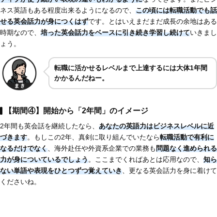
ネス英語もある程度出来るようになるので、
この頃には転職活動でも話
せる英会話力が身につくはず
です。とはいえまだまだ成長の余地はある
時期なので、
培った英会話力をベースに引き続き学習し続けて
いきまし
ょう。
転職に活かせるレベルまで上達するには大体1年間
かかるんだねー。
【期間④】開始から「2年間」のイメージ
2年間も英会話を継続したなら、
あなたの英語力はビジネスレベルに近
づきます
。もしこの2年、真剣に取り組んでいたなら
転職活動で有利に
なるだけでなく
、海外赴任や外資系企業での業務も
問題なく進められる
力が身についているでしょう
。ここまでくればあとは応用なので、
知ら
ない単語や表現をひとつずつ覚えていき
、更なる英会話力を身に着けて
くださいね。