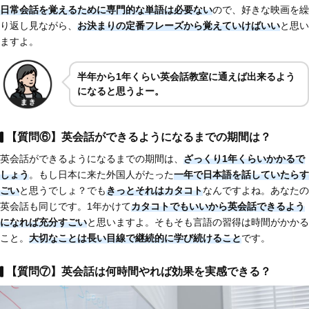
日常会話を覚えるために専門的な単語は必要ない
ので、好きな映画を繰
り返し見ながら、
お決まりの定番フレーズから覚えていけばいい
と思い
ますよ。
半年から1年くらい英会話教室に通えば出来るよう
になると思うよー。
【質問⑥】英会話ができるようになるまでの期間は？
英会話ができるようになるまでの期間は、
ざっくり1年くらいかかるで
しょう
。もし日本に来た外国人がたった
一年で日本語を話していたらす
ごい
と思うでしょ？でも
きっとそれはカタコト
なんですよね。あなたの
英会話も同じです。1年かけて
カタコトでもいいから英会話できるよう
になれば充分すごい
と思いますよ。そもそも言語の習得は時間がかかる
こと。
大切なことは長い目線で継続的に学び続けること
です。
【質問⑦】英会話は何時間やれば効果を実感できる？