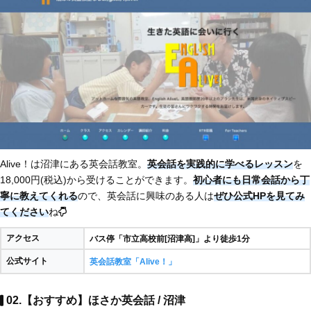
Alive！は沼津にある英会話教室。
英会話を実践的に学べるレッスン
を
18,000円(税込)から受けることができます。
初心者にも日常会話から丁
寧に教えてくれる
ので、英会話に興味のある人は
ぜひ公式HPを見てみ
てください
ね
アクセス
バス停「市立高校前[沼津高]」より徒歩1分
公式サイト
英会話教室「Alive！」
02.【おすすめ】ほさか英会話 / 沼津