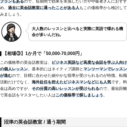
プランもある
ので、短期間で効果を実感したい方や中級者さんにおすす
め。
過去に英会話教室に通ったことがある人
もこの価格帯から検討して
みましょう。
大人数のレッスンと比べると実際に英語で喋れる機
会が多いんだね。
【相場③】1か月で「50,000-70,000円」
この価格帯の英会話教室は、
ビジネス英語など高度な会話を学ぶ人向け
の個人レッスン
。基本的にはネイティブ講師と
マンツーマンでレッスン
が進む
ので、目標に合わせた細やかな指導が受けられるのが特徴。転職
活動だけでなく、
海外赴任を控えたビジネスマンなどにも人気
です。料
金は高めですが、
その分質の高いレッスンが受けられる
ので、最短距離
で英会話をマスターしたい人は
この価格帯で探しましょう
。
沼津の英会話教室 / 通う期間