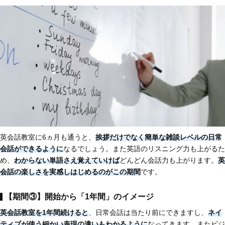
英会話教室に6ヵ月も通うと、
挨拶だけでなく簡単な雑談レベルの日常
会話ができるように
なるでしょう。また英語のリスニング力も上がるた
め、
わからない単語さえ覚えていけば
どんどん会話力も上がります。
英
会話の楽しさを実感しはじめるのがこの期間
です。
【期間③】開始から「1年間」のイメージ
英会話教室を1年間続けると
、日常会話は当たり前にできますし、
ネイ
ティブが使う細かい表現の違いもわかるように
なってきます。またビジ