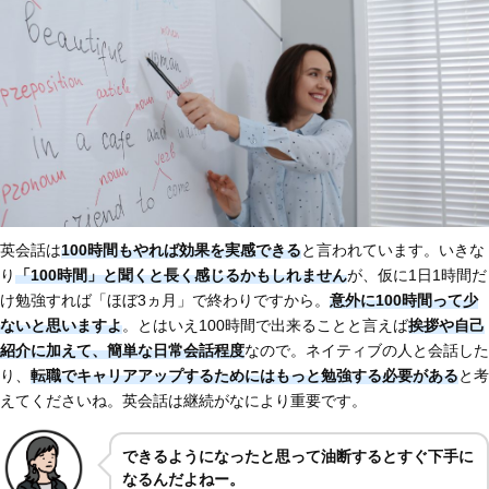
英会話は
100時間もやれば効果を実感できる
と言われています。いきな
り
「100時間」と聞くと長く感じるかもしれません
が、仮に1日1時間だ
け勉強すれば「ほぼ3ヵ月」で終わりですから。
意外に100時間って少
ないと思いますよ
。とはいえ100時間で出来ることと言えば
挨拶や自己
紹介に加えて、簡単な日常会話程度
なので。ネイティブの人と会話した
り、
転職でキャリアアップするためにはもっと勉強する必要がある
と考
えてくださいね。英会話は継続がなにより重要です。
できるようになったと思って油断するとすぐ下手に
なるんだよねー。