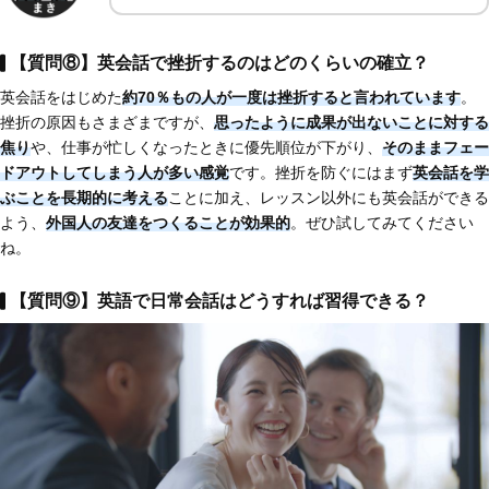
【質問⑧】英会話で挫折するのはどのくらいの確立？
英会話をはじめた
約70％もの人が一度は挫折すると言われています
。
挫折の原因もさまざまですが、
思ったように成果が出ないことに対する
焦り
や、仕事が忙しくなったときに優先順位が下がり、
そのままフェー
ドアウトしてしまう人が多い感覚
です。挫折を防ぐにはまず
英会話を学
ぶことを長期的に考える
ことに加え、レッスン以外にも英会話ができる
よう、
外国人の友達をつくることが効果的
。ぜひ試してみてください
ね。
【質問⑨】英語で日常会話はどうすれば習得できる？