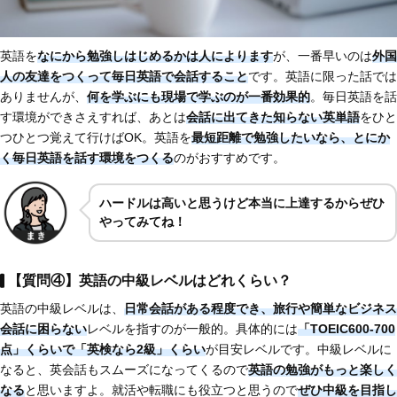
英語を
なにから勉強しはじめるかは人によります
が、一番早いのは
外国
人の友達をつくって毎日英語で会話すること
です。英語に限った話では
ありませんが、
何を学ぶにも現場で学ぶのが一番効果的
。毎日英語を話
す環境ができさえすれば、あとは
会話に出てきた知らない英単語
をひと
つひとつ覚えて行けばOK。英語を
最短距離で勉強したいなら、とにか
く毎日英語を話す環境をつくる
のがおすすめです。
ハードルは高いと思うけど本当に上達するからぜひ
やってみてね！
【質問④】英語の中級レベルはどれくらい？
英語の中級レベルは、
日常会話がある程度でき、旅行や簡単なビジネス
会話に困らない
レベルを指すのが一般的。具体的には
「TOEIC600-700
点」くらいで「英検なら2級」くらい
が目安レベルです。中級レベルに
なると、英会話もスムーズになってくるので
英語の勉強がもっと楽しく
なる
と思いますよ。就活や転職にも役立つと思うので
ぜひ中級を目指し