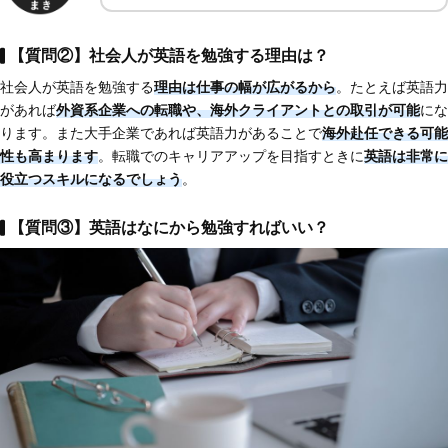
【質問②】社会人が英語を勉強する理由は？
社会人が英語を勉強する
理由は仕事の幅が広がるから
。たとえば英語力
があれば
外資系企業への転職や、海外クライアントとの取引が可能
にな
ります。また大手企業であれば英語力があることで
海外赴任できる可能
性も高まります
。転職でのキャリアアップを目指すときに
英語は非常に
役立つスキルになるでしょう
。
【質問③】英語はなにから勉強すればいい？