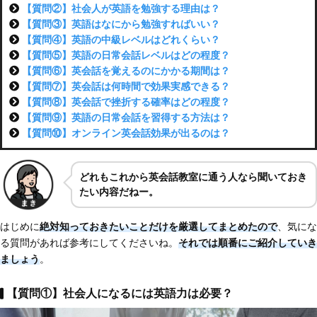
【質問②】社会人が英語を勉強する理由は？
【質問③】英語はなにから勉強すればいい？
【質問④】英語の中級レベルはどれくらい？
【質問⑤】英語の日常会話レベルはどの程度？
【質問⑥】英会話を覚えるのにかかる期間は？
【質問⑦】英会話は何時間で効果実感できる？
【質問⑧】英会話で挫折する確率はどの程度？
【質問⑨】英語の日常会話を習得する方法は？
【質問⑩】オンライン英会話効果が出るのは？
どれもこれから英会話教室に通う人なら聞いておき
たい内容だねー。
はじめに
絶対知っておきたいことだけを厳選してまとめたので
、気にな
る質問があれば参考にしてくださいね。
それでは順番にご紹介していき
ましょう
。
【質問①】社会人になるには英語力は必要？