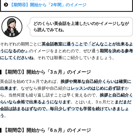
【期間④】開始から「2年間」のイメージ
どのくらい英会話を上達したいのかイメージしなが
ら読んでみてね。
それぞれの期間ごとに
英会話教室に通うことで「どんなことが出来るよ
うになるのか」
のイメージをまとめたので、ぜひ通う
期間を決める参考
にしてくださいね
。それでは順番にご紹介していきましょう。
【期間①】開始から「3ヵ月」のイメージ
英会話を始めて3ヵ月であれば、
挨拶や簡単な自己紹介くらいは確実に
出来ます
。なぜなら挨拶や自己紹介は
レッスンのはじめに必ず話す
か
ら。当然何度も繰り返し話すことは早く覚えるので、
挨拶と自己紹介く
らいなら余裕で出来るようになります
。とはいえ、3ヵ月だと
まだまだ
会話は詰まるはずなので、毎日少しずつでも学習を続けていきましょ
う
。
【期間②】開始から「6ヵ月」のイメージ