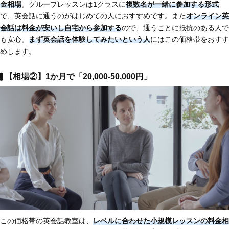
金相場
。グループレッスンは1クラスに
複数名が一緒に参加する形式
で、英会話に通うのがはじめての人におすすめです。また
オンライン英
会話は料金が安いし自宅から参加する
ので、通うことに抵抗のある人で
も安心。
まず英会話を体験してみたいという人
にはこの価格帯をおすす
めします。
【相場②】1か月で「20,000-50,000円」
この価格帯の英会話教室は、
レベルに合わせた小規模レッスンの料金相