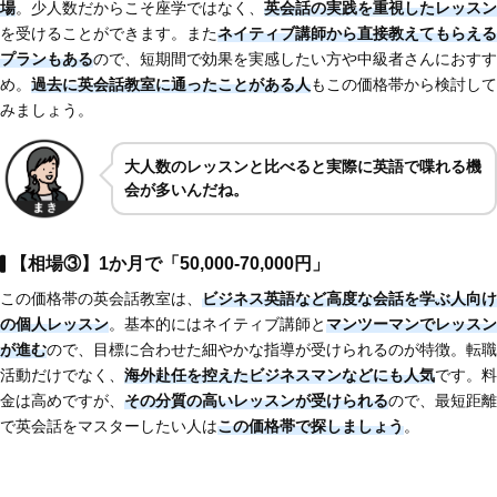
場
。少人数だからこそ座学ではなく、
英会話の実践を重視したレッスン
を受けることができます。また
ネイティブ講師から直接教えてもらえる
プランもある
ので、短期間で効果を実感したい方や中級者さんにおすす
め。
過去に英会話教室に通ったことがある人
もこの価格帯から検討して
みましょう。
大人数のレッスンと比べると実際に英語で喋れる機
会が多いんだね。
【相場③】1か月で「50,000-70,000円」
この価格帯の英会話教室は、
ビジネス英語など高度な会話を学ぶ人向け
の個人レッスン
。基本的にはネイティブ講師と
マンツーマンでレッスン
が進む
ので、目標に合わせた細やかな指導が受けられるのが特徴。転職
活動だけでなく、
海外赴任を控えたビジネスマンなどにも人気
です。料
金は高めですが、
その分質の高いレッスンが受けられる
ので、最短距離
で英会話をマスターしたい人は
この価格帯で探しましょう
。