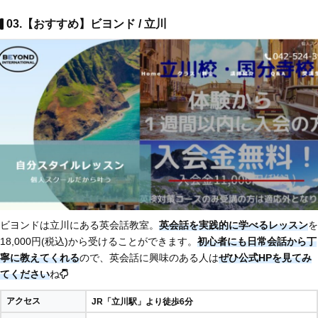
03.【おすすめ】ビヨンド / 立川
ビヨンドは立川にある英会話教室。
英会話を実践的に学べるレッスン
を
18,000円(税込)から受けることができます。
初心者にも日常会話から丁
寧に教えてくれる
ので、英会話に興味のある人は
ぜひ公式HPを見てみ
てください
ね
アクセス
JR「立川駅」より徒歩6分