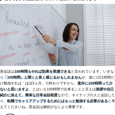
英会話は
100時間もやれば効果を実感できる
と言われています。いきな
り
「100時間」と聞くと長く感じるかもしれません
が、仮に1日1時間だ
け勉強すれば「ほぼ3ヵ月」で終わりですから。
意外に100時間って少
ないと思いますよ
。とはいえ100時間で出来ることと言えば
挨拶や自己
紹介に加えて、簡単な日常会話程度
なので。ネイティブの人と会話した
り、
転職でキャリアアップするためにはもっと勉強する必要がある
と考
えてくださいね。英会話は継続がなにより重要です。