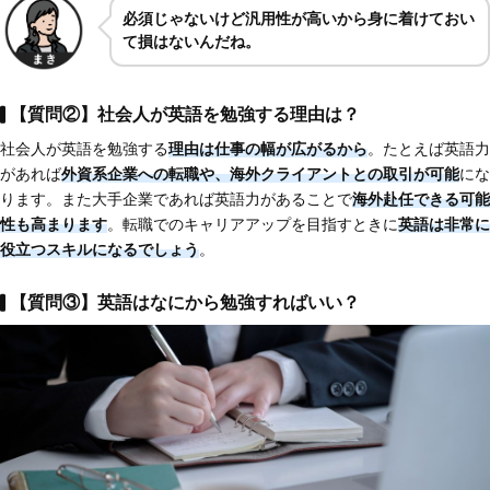
必須じゃないけど汎用性が高いから身に着けておい
て損はないんだね。
【質問②】社会人が英語を勉強する理由は？
社会人が英語を勉強する
理由は仕事の幅が広がるから
。たとえば英語力
があれば
外資系企業への転職や、海外クライアントとの取引が可能
にな
ります。また大手企業であれば英語力があることで
海外赴任できる可能
性も高まります
。転職でのキャリアアップを目指すときに
英語は非常に
役立つスキルになるでしょう
。
【質問③】英語はなにから勉強すればいい？