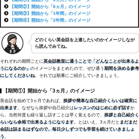
【期間②】開始から「6ヵ月」のイメージ
【期間③】開始から「1年間」のイメージ
【期間④】開始から「2年間」のイメージ
どのくらい英会話を上達したいのかイメージしなが
ら読んでみてね。
それぞれの期間ごとに
英会話教室に通うことで「どんなことが出来るよ
うになるのか」
のイメージをまとめたので、ぜひ通う
期間を決める参考
にしてくださいね
。それでは順番にご紹介していきましょう。
【期間①】開始から「3ヵ月」のイメージ
英会話を始めて3ヵ月であれば、
挨拶や簡単な自己紹介くらいは確実に
出来ます
。なぜなら挨拶や自己紹介は
レッスンのはじめに必ず話す
か
ら。当然何度も繰り返し話すことは早く覚えるので、
挨拶と自己紹介く
らいなら余裕で出来るようになります
。とはいえ、3ヵ月だと
まだまだ
会話は詰まるはずなので、毎日少しずつでも学習を続けていきましょ
う
。