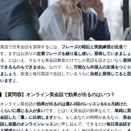
英語で日常会話を習得するには、
フレーズの暗記と実践練習が近道
で
す。まずはお決りの
定番フレーズを繰り返し使い、習得していきましょ
う
。とはいえ、そもそも英会話教室だけでしか英語を話さないなら
習得
できるものもできません
。なので、もし
可能なら外国人の友達をつくり
ましょう
。友達と毎日英語で会話しているうちに
自然と習得してると思
います
よ。
【質問⑩】オンライン英会話で効果が出るのはいつ？
オンライン英会話の
効果が出るのは週2-3回のレッスンを6ヵ月続けた
くらいに感じる人が多い
です。とはいえ英会話の効果なんて、
単純に英
会話した「量」に比例します
から。もしあなたの時間があるなら、
英会
話し放題のオンラインレッスン
に申し込んで、できるだけ
毎日英会話す
る環境をつくる
ことをおすすめします。もし毎日英会話できたなら、
き