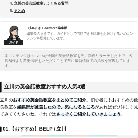
立川の英会話教室 / よくある質問
まとめ
杉本まき / convers編集部
編集長のまきです。ガイドとして信頼できる情報をお届けするためコン
テンツを監修しています。
本コンテンツはconversが全国の英会話教室を先に独自リサーチした上で、各
店舗様より変更情報をいただくことで常に最新情報での掲載を実現していま
す。
立川の英会話教室おすすめ人気4選
立川の
おすすめ英会話教室をまとめてご紹介
。初心者にもおすすめの優
良教室を
編集部が厳選したので、気になるところ
があればぜひ詳しく見
てみてくださいね。それでは
さっそくご紹介していきましょう
。
01.【おすすめ】BELP / 立川