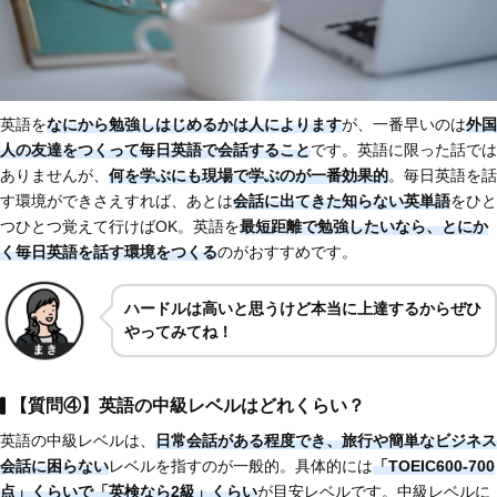
英語を
なにから勉強しはじめるかは人によります
が、一番早いのは
外国
人の友達をつくって毎日英語で会話すること
です。英語に限った話では
ありませんが、
何を学ぶにも現場で学ぶのが一番効果的
。毎日英語を話
す環境ができさえすれば、あとは
会話に出てきた知らない英単語
をひと
つひとつ覚えて行けばOK。英語を
最短距離で勉強したいなら、とにか
く毎日英語を話す環境をつくる
のがおすすめです。
ハードルは高いと思うけど本当に上達するからぜひ
やってみてね！
【質問④】英語の中級レベルはどれくらい？
英語の中級レベルは、
日常会話がある程度でき、旅行や簡単なビジネス
会話に困らない
レベルを指すのが一般的。具体的には
「TOEIC600-700
点」くらいで「英検なら2級」くらい
が目安レベルです。中級レベルに