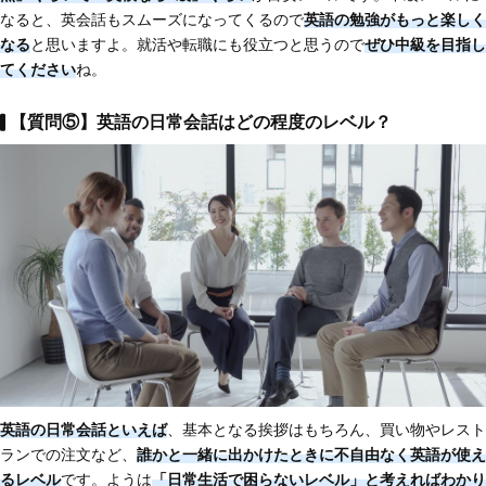
なると、英会話もスムーズになってくるので
英語の勉強がもっと楽しく
なる
と思いますよ。就活や転職にも役立つと思うので
ぜひ中級を目指し
てください
ね。
【質問⑤】英語の日常会話はどの程度のレベル？
英語の日常会話といえば
、基本となる挨拶はもちろん、買い物やレスト
ランでの注文など、
誰かと一緒に出かけたときに不自由なく英語が使え
るレベル
です。ようは
「日常生活で困らないレベル」と考えればわかり