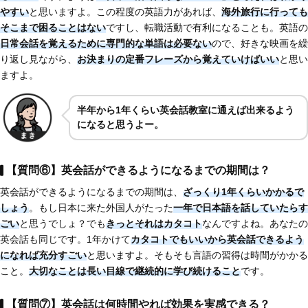
やすい
と思いますよ。この程度の英語力があれば、
海外旅行に行っても
そこまで困ることはない
ですし、転職活動で有利になることも。英語の
日常会話を覚えるために専門的な単語は必要ない
ので、好きな映画を繰
り返し見ながら、
お決まりの定番フレーズから覚えていけばいい
と思い
ますよ。
半年から1年くらい英会話教室に通えば出来るよう
になると思うよー。
【質問⑥】英会話ができるようになるまでの期間は？
英会話ができるようになるまでの期間は、
ざっくり1年くらいかかるで
しょう
。もし日本に来た外国人がたった
一年で日本語を話していたらす
ごい
と思うでしょ？でも
きっとそれはカタコト
なんですよね。あなたの
英会話も同じです。1年かけて
カタコトでもいいから英会話できるよう
になれば充分すごい
と思いますよ。そもそも言語の習得は時間がかかる
こと。
大切なことは長い目線で継続的に学び続けること
です。
【質問⑦】英会話は何時間やれば効果を実感できる？