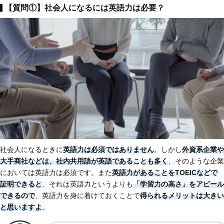
【質問①】社会人になるには英語力は必要？
社会人になるときに
英語力は必須ではありません
。しかし
外資系企業や
大手商社などは、社内共用語が英語であることも多く
、そのような企業
においては英語力は必須です。また
英語力があることをTOEICなどで
証明できると
、それは英語力というよりも
「学習力の高さ」をアピール
できるので
、英語力を身に着けておくことで
得られるメリットは大きい
と思いますよ
。