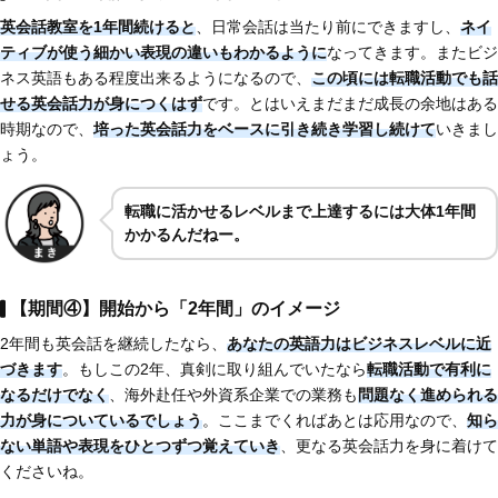
英会話教室を1年間続けると
、日常会話は当たり前にできますし、
ネイ
ティブが使う細かい表現の違いもわかるように
なってきます。またビジ
ネス英語もある程度出来るようになるので、
この頃には転職活動でも話
せる英会話力が身につくはず
です。とはいえまだまだ成長の余地はある
時期なので、
培った英会話力をベースに引き続き学習し続けて
いきまし
ょう。
転職に活かせるレベルまで上達するには大体1年間
かかるんだねー。
【期間④】開始から「2年間」のイメージ
2年間も英会話を継続したなら、
あなたの英語力はビジネスレベルに近
づきます
。もしこの2年、真剣に取り組んでいたなら
転職活動で有利に
なるだけでなく
、海外赴任や外資系企業での業務も
問題なく進められる
力が身についているでしょう
。ここまでくればあとは応用なので、
知ら
ない単語や表現をひとつずつ覚えていき
、更なる英会話力を身に着けて
くださいね。