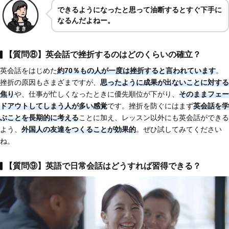
できるようになったと思って油断するとすぐ下手に
なるんだよねー。
【質問⑧】英会話で挫折するのはどのくらいの確立？
英会話をはじめた
約70％もの人が一度は挫折すると言われています
。
挫折の原因もさまざまですが、
思ったように成果が出ないことに対する
焦り
や、仕事が忙しくなったときに優先順位が下がり、
そのままフェー
ドアウトしてしまう人が多い感覚
です。挫折を防ぐにはまず
英会話を学
ぶことを長期的に考える
ことに加え、レッスン以外にも英会話ができる
よう、
外国人の友達をつくることが効果的
。ぜひ試してみてください
ね。
【質問⑨】英語で日常会話はどうすれば習得できる？