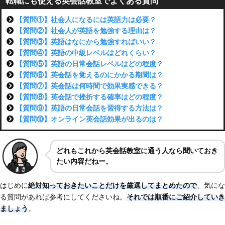
転職にも使える英会話教室でよくある質問
【質問①】社会人になるには英語力は必要？
【質問②】社会人が英語を勉強する理由は？
【質問③】英語はなにから勉強すればいい？
【質問④】英語の中級レベルはどれくらい？
【質問⑤】英語の日常会話レベルはどの程度？
【質問⑥】英会話を覚えるのにかかる期間は？
【質問⑦】英会話は何時間で効果実感できる？
【質問⑧】英会話で挫折する確率はどの程度？
【質問⑨】英語の日常会話を習得する方法は？
【質問⑩】オンライン英会話効果が出るのは？
どれもこれから英会話教室に通う人なら聞いておき
たい内容だねー。
はじめに
絶対知っておきたいことだけを厳選してまとめたので
、気にな
る質問があれば参考にしてくださいね。
それでは順番にご紹介していき
ましょう
。